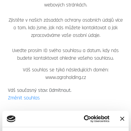
webových stránkách.
Zjistěte v našich zásadách ochrany osobních údajů více
o tom, kdo jsme, jak nás můžete kontaktovat a jak
zpracováváme vaše osobní údaje.
Uvedte prosím ID svého souhlasu a datum, kdy nás
budete kontaktovat ohledne vašeho souhlasu.
Váš souhlas se týká následujících domén:
www.agroholding.cz
Váš současný stav: Odmítnout.
Změnit souhlas
Prohlášení o cookies bylo naposledy aktualizováno
16/11/2023
Cookiebot
: