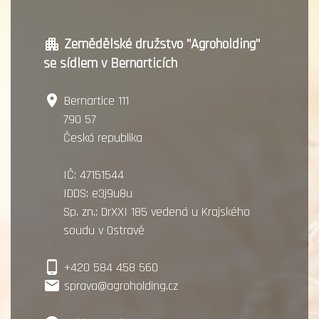
Zemědělské družstvo "Agroholding"
apartment
se sídlem v Bernarticích
place
Bernartice 111
790 57
Česká republika
IČ: 47151544
IDDS: e3j9u8u
Sp. zn.: DrXXI 185 vedená u Krajského
soudu v Ostravě
phone_android
+420 584 458 560
local_post_office
sprava@agroholding.cz