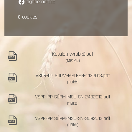
aghbernartice
facebook
O cookies
Katalog výrobků.pdf
(1,59Mb)
VSPR-PP SÚPM-MSU-SN-0122013.pdf
(118kb)
VSPR-PP SÚPM-MSU-SN-2492013.pdf
(118kb)
VSPR-PP SÚPM-MSU-SN-3092013.pdf
(118kb)