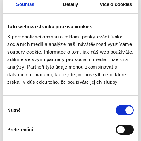
Nutné (3)
Souhlas
Detaily
Více o cookies
Nutné cookies pomáhají, aby byla webová stránka
použitelná tak, že umožní základní funkce jako
Tato webová stránka používá cookies
navigace stránky a přístup k zabezpečeným sekcím
K personalizaci obsahu a reklam, poskytování funkcí
webové stránky. Webová stránka nemůže správně
sociálních médií a analýze naší návštěvnosti využíváme
fungovat bez těchto cookies.
soubory cookie. Informace o tom, jak náš web používáte,
sdílíme se svými partnery pro sociální média, inzerci a
Maximální
analýzy. Partneři tyto údaje mohou zkombinovat s
Jméno
Poskytovatel
Účel
doba
dalšími informacemi, které jste jim poskytli nebo které
skladování
získali v důsledku toho, že používáte jejich služby.
CookieCon
Cookiebot
Stores the user's
1 rok
sent
cookie consent
Výběr
state for the
Nutné
souhlasu
current domain
rc::a
Google
This cookie is used
Trvalé
Preferenční
to distinguish