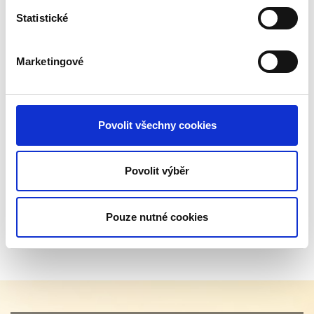
between humans
Statistické
and bots. This is
beneficial for the
website, in order to
Marketingové
make valid reports
on the use of their
website.
Povolit všechny cookies
rc::c
Google
This cookie is used
Relace
to distinguish
Povolit výběr
between humans
and bots.
Pouze nutné cookies